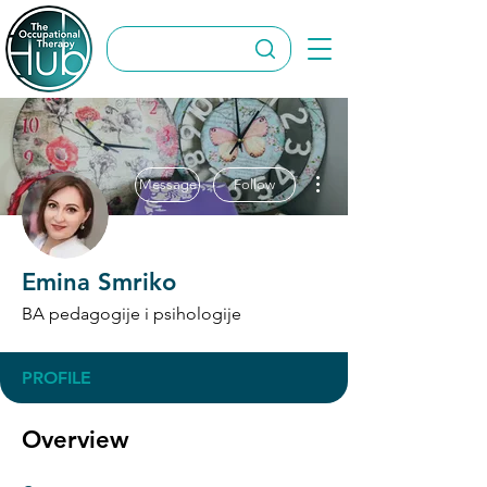
More actions
Message
Follow
Emina Smriko
BA pedagogije i psihologije
PROFILE
Overview